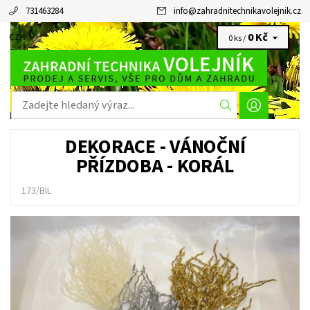
731463284
info
@
zahradnitechnikavolejnik.cz
0 Kč
CZK
0 ks /
DEKORACE - VÁNOČNÍ
PŘÍZDOBA - KORÁL
173/BIL