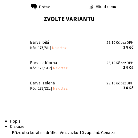
Hlídat cenu
Dotaz
Tisk
ZVOLTE VARIANTU
Barva: bílá
28,10 Kč bez DPH
34 Kč
Kód: 173/BIL |
Na dotaz
Barva: stříbrná
28,10 Kč bez DPH
34 Kč
Kód: 173/STR |
Na dotaz
Barva: zelená
28,10 Kč bez DPH
34 Kč
Kód: 173/ZEL |
Na dotaz
Popis
Diskuze
Přízdoba korál na drátku. Ve svazku 10 zápichů. Cena za