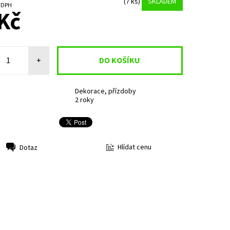
(7 ks)
SKLADEM
č bez DPH
Kč
+
Dekorace, přízdoby
2 roky
Hlídat cenu
Dotaz