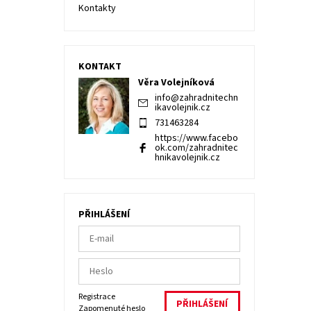
Kontakty
KONTAKT
Věra Volejníková
info
@
zahradnitechn
ikavolejnik.cz
731463284
https://www.facebo
ok.com/zahradnitec
hnikavolejnik.cz
PŘIHLÁŠENÍ
Registrace
Zapomenuté heslo