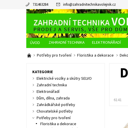
731463284
info
@
zahradnitechnikavolejnik.cz
ZAHRADNÍ TECHNIKA
ELEKTRONÁŘADÍ
O NÁS
JAK NAKUPOVAT
DOPRAVA A PLATBA
Potřeby pro tvoření
Floristika a dekorace
Deko
D
KATEGORIE
Elektrické vozíky a skútry SELVO
Zahradní technika
Elektronářadí
Dům, dílna, zahrada
6141
Zahrádkářské potřeby
Chovatelské potřeby
Potřeby pro tvoření
Floristika a dekorace