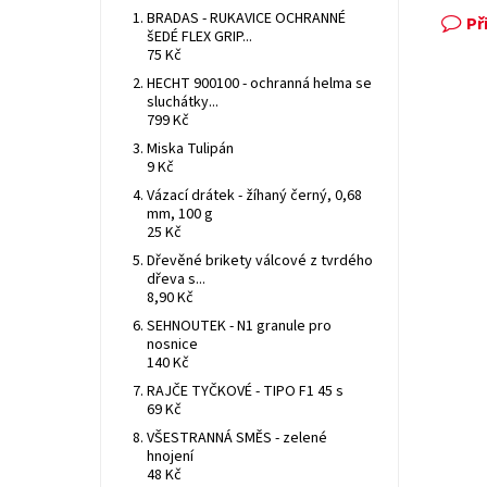
BRADAS - RUKAVICE OCHRANNÉ
Př
šEDÉ FLEX GRIP...
75 Kč
HECHT 900100 - ochranná helma se
sluchátky...
799 Kč
Miska Tulipán
9 Kč
Vázací drátek - žíhaný černý, 0,68
mm, 100 g
25 Kč
Dřevěné brikety válcové z tvrdého
dřeva s...
8,90 Kč
SEHNOUTEK - N1 granule pro
nosnice
140 Kč
RAJČE TYČKOVÉ - TIPO F1 45 s
69 Kč
VŠESTRANNÁ SMĚS - zelené
hnojení
48 Kč