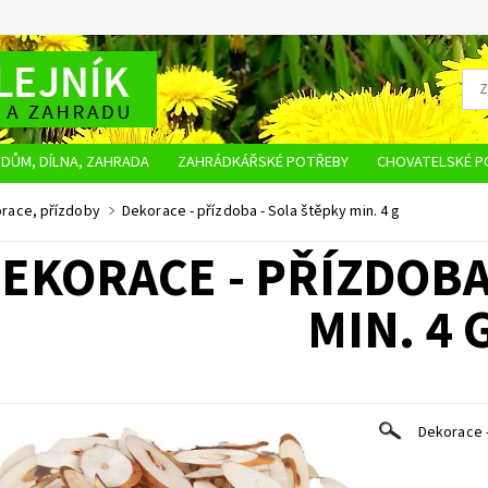
DŮM, DÍLNA, ZAHRADA
ZAHRÁDKÁŘSKÉ POTŘEBY
CHOVATELSKÉ P
OBCHODNÍ PODMÍNKY
OCHRANA OSOBNÍCH ÚDAJŮ
NAPIŠTE NÁM
race, přízdoby
Dekorace - přízdoba - Sola štěpky min. 4 g
EKORACE - PŘÍZDOBA
MIN. 4 
Dekorace -