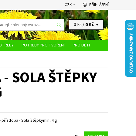
CZK
PŘIHLÁŠENÍ
0 ks /
0 Kč
OTŘEBY
POTŘEBY PRO TVOŘENÍ
PRO DĚTI
KONTAKTY
 - SOLA ŠTĚPKY
G
 přízdoba - Sola štěpkymin. 4 g