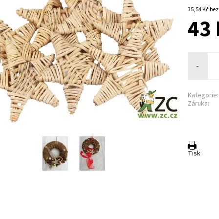
35,54 K
43 
-
Kategorie:
Záruka:
Tisk