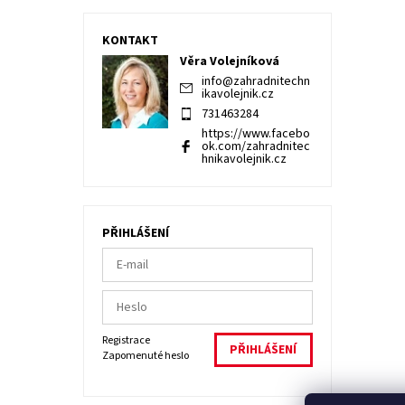
KONTAKT
Věra Volejníková
info
@
zahradnitechn
ikavolejnik.cz
731463284
https://www.facebo
ok.com/zahradnitec
hnikavolejnik.cz
PŘIHLÁŠENÍ
Registrace
Zapomenuté heslo