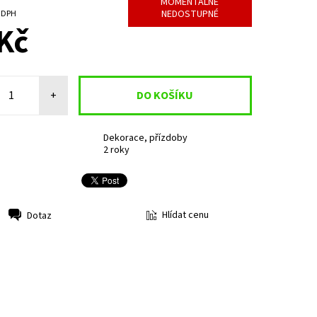
MOMENTÁLNĚ
NEDOSTUPNÉ
č bez DPH
Kč
+
Dekorace, přízdoby
2 roky
Hlídat cenu
Dotaz