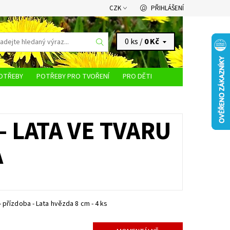
CZK
PŘIHLÁŠENÍ
0 ks /
0 Kč
OTŘEBY
POTŘEBY PRO TVOŘENÍ
PRO DĚTI
KONTAKTY
- LATA VE TVARU
A
 přízdoba - Lata hvězda 8 cm - 4 ks