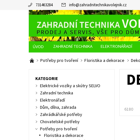
731463284
info
@
zahradnitechnikavolejnik.cz
ZAHRADNÍ TECHNIKA
ELEKTRONÁŘADÍ
O NÁS
JAK NAKUPOVAT
DOPRAVA A PLATBA
Potřeby pro tvoření
Floristika a dekorace
Deko
D
KATEGORIE
Elektrické vozíky a skútry SELVO
Zahradní technika
Elektronářadí
Dům, dílna, zahrada
6180
Zahrádkářské potřeby
Chovatelské potřeby
Potřeby pro tvoření
Floristika a dekorace