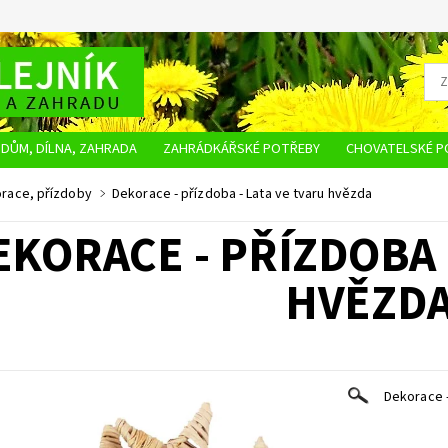
DŮM, DÍLNA, ZAHRADA
ZAHRÁDKÁŘSKÉ POTŘEBY
CHOVATELSKÉ P
OBCHODNÍ PODMÍNKY
OCHRANA OSOBNÍCH ÚDAJŮ
NAPIŠTE NÁM
race, přízdoby
Dekorace - přízdoba - Lata ve tvaru hvězda
EKORACE - PŘÍZDOBA 
HVĚZD
Dekorace -