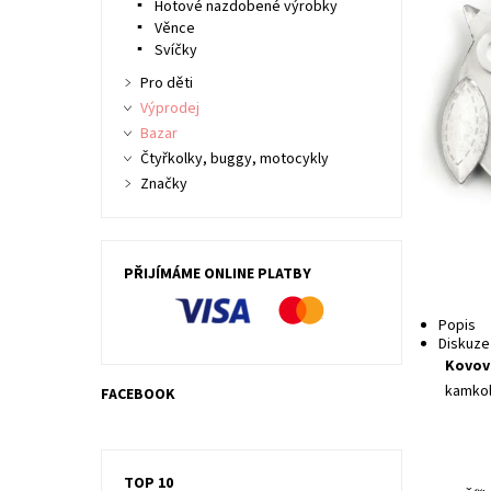
Hotové nazdobené výrobky
Věnce
Svíčky
Pro děti
Výprodej
Bazar
Čtyřkolky, buggy, motocykly
Značky
PŘIJÍMÁME ONLINE PLATBY
Popis
Diskuze
Kovov
kamkol
FACEBOOK
TOP 10