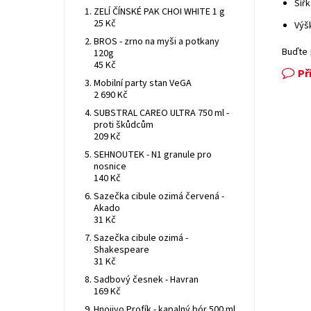
Šířk
ZELÍ ČÍNSKÉ PAK CHOI WHITE 1 g
25 Kč
Výš
BROS - zrno na myši a potkany
Buďte 
120g
45 Kč
Př
Mobilní party stan VeGA
2 690 Kč
SUBSTRAL CAREO ULTRA 750 ml -
proti škůdcům
209 Kč
SEHNOUTEK - N1 granule pro
nosnice
140 Kč
Sazečka cibule ozimá červená -
Akado
31 Kč
Sazečka cibule ozimá -
Shakespeare
31 Kč
Sadbový česnek - Havran
169 Kč
Hnojivo Profík - kapalný bór 500 ml