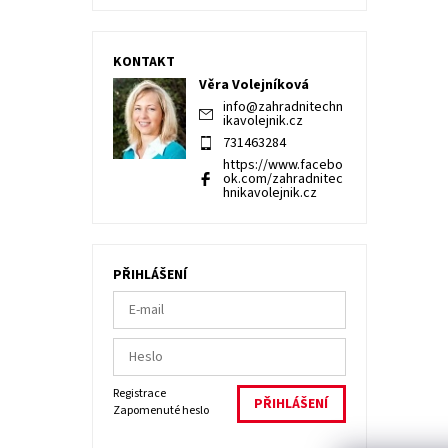
KONTAKT
Věra Volejníková
info
@
zahradnitechn
ikavolejnik.cz
731463284
https://www.facebo
ok.com/zahradnitec
hnikavolejnik.cz
PŘIHLÁŠENÍ
Registrace
Zapomenuté heslo