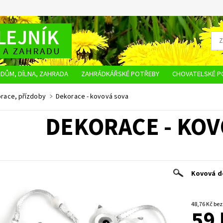
DŮM, DÍLNA, ZAHRADA
ZAHRÁDKÁŘSKÉ POTŘEBY
CHOVATELSKÉ P
OBCHODNÍ PODMÍNKY
OCHRANA OSOBNÍCH ÚDAJŮ
NAPIŠTE NÁM
race, přízdoby
Dekorace - kovová sova
DEKORACE - KOV
Kovová de
48,76 K
59 