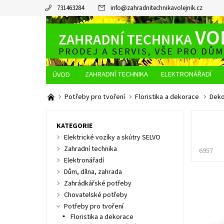
731463284
info
@
zahradnitechnikavolejnik.cz
ZAHRADNÍ TECHNIKA
ELEKTRONÁŘADÍ
O NÁS
JAK NAKUPOVAT
DOPRAVA A PLATBA
Potřeby pro tvoření
Floristika a dekorace
Deko
KATEGORIE
Elektrické vozíky a skútry SELVO
Zahradní technika
6957
Elektronářadí
Dům, dílna, zahrada
Zahrádkářské potřeby
Chovatelské potřeby
Potřeby pro tvoření
Floristika a dekorace