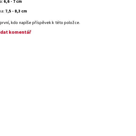
a:
6,6 - 7 cm
ka:
7,5 - 8,3 cm
první, kdo napíše příspěvek k této položce.
idat komentář