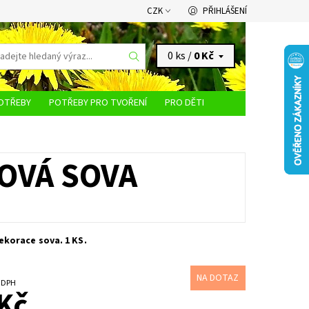
CZK
PŘIHLÁŠENÍ
0 ks /
0 Kč
OTŘEBY
POTŘEBY PRO TVOŘENÍ
PRO DĚTI
KONTAKTY
OVÁ SOVA
korace sova. 1 KS.
NA DOTAZ
č bez DPH
Kč