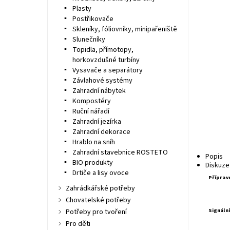
Plasty
Postřikovače
Skleníky, fóliovníky, minipařeniště
Slunečníky
Topidla, přímotopy,
horkovzdušné turbíny
Vysavače a separátory
Závlahové systémy
Zahradní nábytek
Kompostéry
Ruční nářadí
Zahradní jezírka
Zahradní dekorace
Hrablo na sníh
Zahradní stavebnice ROSTETO
Popis
BIO produkty
Diskuze
Drtiče a lisy ovoce
Příprave
Zahrádkářské potřeby
Chovatelské potřeby
Signáln
Potřeby pro tvoření
Pro děti