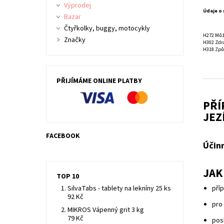
Výprodej
Údaje o
Bazar
Čtyřkolky, buggy, motocykly
H272 Může
Značky
H302 Zdra
H318 Způ
PŘIJÍMÁME ONLINE PLATBY
PŘÍ
JEZ
FACEBOOK
Účinn
JAK
TOP 10
SilvaTabs - tablety na lekníny 25 ks
pří
92 Kč
pro
MIKROS Vápenný grit 3 kg
79 Kč
posk