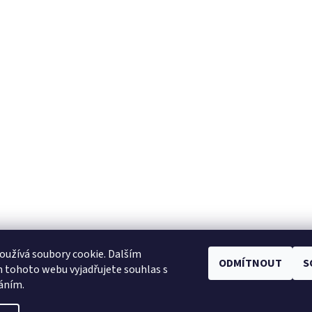
užívá soubory cookie. Dalším
ODMÍTNOUT
S
Facebook
|
Heureka.cz
|
Zboží.cz
 tohoto webu vyjadřujete souhlas s
váním.