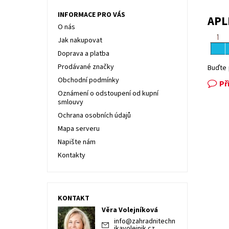
INFORMACE PRO VÁS
APL
O nás
Jak nakupovat
Doprava a platba
Prodávané značky
Buďte 
Obchodní podmínky
Př
Oznámení o odstoupení od kupní
smlouvy
Ochrana osobních údajů
Mapa serveru
Napište nám
Kontakty
KONTAKT
Věra Volejníková
info
@
zahradnitechn
ikavolejnik.cz