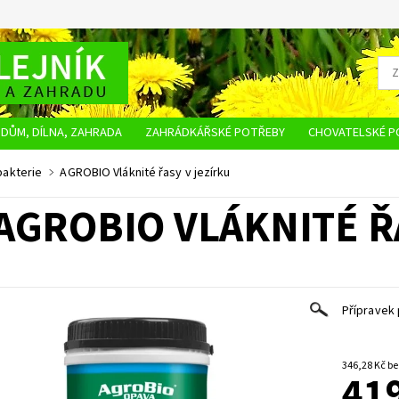
DŮM, DÍLNA, ZAHRADA
ZAHRÁDKÁŘSKÉ POTŘEBY
CHOVATELSKÉ P
OBCHODNÍ PODMÍNKY
OCHRANA OSOBNÍCH ÚDAJŮ
NAPIŠTE NÁM
bakterie
AGROBIO Vláknité řasy v jezírku
AGROBIO VLÁKNITÉ Ř
Přípravek 
346,2
419