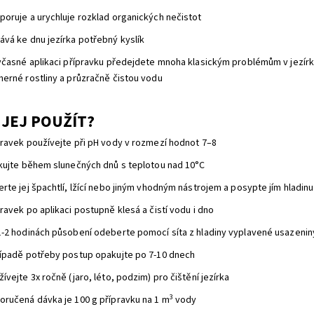
poruje a urychluje rozklad organických nečistot
ává ke dnu jezírka potřebný kyslík
 včasné aplikaci přípravku předejdete mnoha klasickým problémům v jezírk
herné rostliny a průzračně čistou vodu
 JEJ POUŽÍT?
pravek používejte při pH vody v rozmezí hodnot 7–8
ikujte během slunečných dnů s teplotou nad 10°C
rte jej špachtlí, lžící nebo jiným vhodným nástrojem a posypte jím hladinu
ravek po aplikaci postupně klesá a čistí vodu i dno
1-2 hodinách působení odeberte pomocí síta z hladiny vyplavené usazenin
řípadě potřeby postup opakujte po 7-10 dnech
ívejte 3x ročně (jaro, léto, podzim) pro čištění jezírka
3
oručená dávka je 100 g přípravku na 1 m
vody