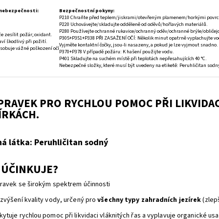
 nebezpečnosti:
Bezpečnostní pokyny:
P210 Chraňte před teplem/jiskrami/otevřeným plamenem/horkými povrchy
P220 Uchovávejte/skladujte odděleně od oděvů/hořlavých materiálů.
P280 Používejte ochranné rukavice/ochranný oděv/ochranné brýle/obličejo
 zesílit požár; oxidant.
P305+P351+P338 PŘI ZASAŽENÍ OČÍ: Několik minut opatrně vyplachujte vo
ví škodlivý při požití.
Vyjměte kontaktní čočky, jsou-li nasazeny, a pokud je lze vyjmout snadno.
sobuje vážné poškození očí
P370+P378 V případě požáru: K hašení použijte vodu.
P401 Skladujte na suchém místě při teplotách nepřesahujících 40 °C.
Nebezpečné složky, které musí být uvedeny na etiketě: Peruhličitan sodn
PRAVEK PRO RYCHLOU POMOC PŘI LIKVIDAC
ÍRKÁCH.
á látka: Peruhličitan sodný
 ÚČINKUJE?
pravek se širokým spektrem účinnosti
 zvýšení kvality vody, určený pro
všechny typy zahradních jezírek
(zlep
ytuje rychlou pomoc při likvidaci vláknitých řas a vyplavuje organické usa