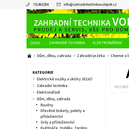
731463284
info
@
zahradnitechnikavolejnik.cz
ZAHRADNÍ TECHNIKA
ELEKTRONÁŘADÍ
O NÁS
JAK NAKUPOVAT
DOPRAVA A PLATBA
Dům, dílna, zahrada
Zahradní jezírka
Chemie a 
KATEGORIE
Elektrické vozíky a skútry SELVO
Zahradní technika
80/1689
Elektronářadí
Dům, dílna, zahrada
Bazény
Dřevěné brikety, pelety a
příslušenství
Grily a příslušenství
Květináče, truhlíky, žardiny