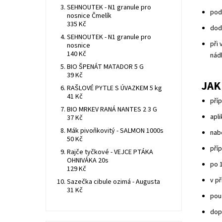
SEHNOUTEK - N1 granule pro
pod
nosnice Čmelík
335 Kč
dod
SEHNOUTEK - N1 granule pro
při
nosnice
140 Kč
nád
BIO ŠPENÁT MATADOR 5 G
39 Kč
JAK
RAŠLOVÉ PYTLE S ÚVAZKEM 5 kg
41 Kč
pří
BIO MRKEV RANÁ NANTES 2 3 G
apl
37 Kč
Mák pivoňkovitý - SALMON 1000s
nabe
50 Kč
příp
Rajče tyčkové - VEJCE PTÁKA
OHNIVÁKA 20s
po 
129 Kč
v p
Sazečka cibule ozimá - Augusta
31 Kč
použ
dop