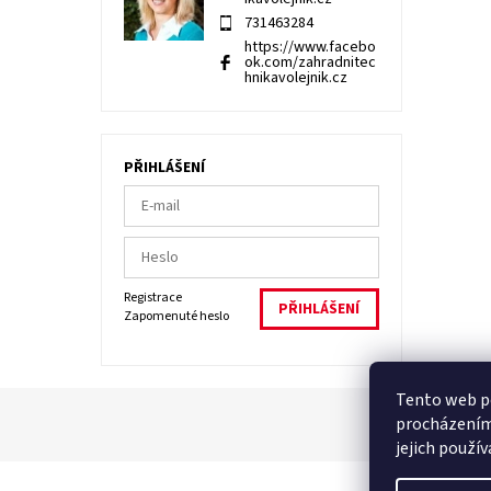
731463284
https://www.facebo
ok.com/zahradnitec
hnikavolejnik.cz
PŘIHLÁŠENÍ
Registrace
Zapomenuté heslo
Tento web po
procházením
jejich použí