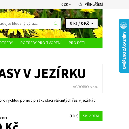
CZK
PŘIHLÁŠENÍ
0 ks /
0 Kč
OTŘEBY
POTŘEBY PRO TVOŘENÍ
PRO DĚTI
KONTAKTY
ASY V JEZÍRKU
AGROBIO s.r.o.
pro rychlou pomoc při likvidaci vláknitých řas v jezírkách.
(1 ks)
SKLADEM
8 Kč bez DPH
 Kč