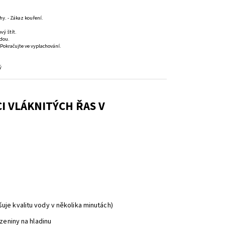
. - Zákaz kouření.
vý štít.
dou.
 Pokračujte ve vyplachování.
ý
I VLÁKNITÝCH ŘAS V
šuje kvalitu vody v několika minutách)
zeniny na hladinu