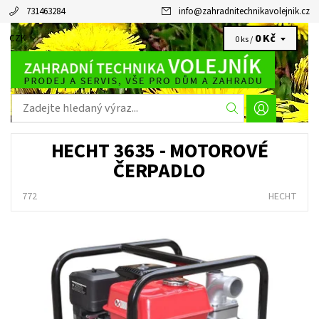
731463284
info
@
zahradnitechnikavolejnik.cz
0 Kč
CZK
0 ks /
HECHT 3635 - MOTOROVÉ
ČERPADLO
772
HECHT