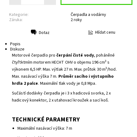
Kategorie:
Čerpadla a vodárny
Záruka:
2 roky
Hlídat cenu
Dotaz
Tisk
Popis
Diskuze
Motorové čerpadlo pro
čerpání čisté vody
, poháněné
3
čtyřtktmím motorem HECHT OHV o objemu 196 cm
s
3
výkonem 6,5 HP. Max. výtlak 27 m. Max. průtok 30 m
/hod.
Max. nasávací výška 7 m.
Průměr sacího i výstupního
hrdla 2 palce
. Maximální tlak vody je 0,8 Mpa.
Sučástí dodávky čerpadla je i 3 x hadicová svorka, 2 x
hadicový konektor, 2 x utahovací kroužek a sací koš.
TECHNICKÉ PARAMETRY
Maximální nasávací výška: 7 m