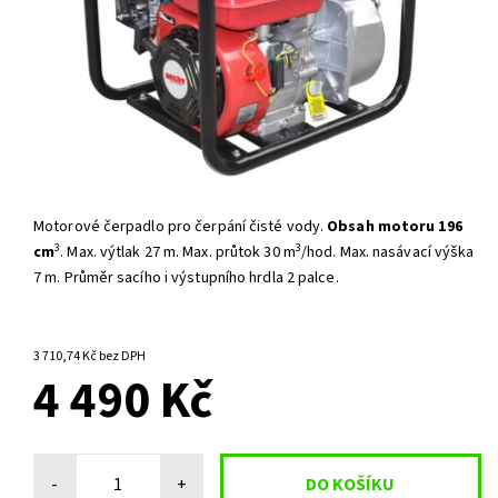
Motorové čerpadlo pro čerpání čisté vody.
Obsah motoru 196
3
3
cm
. Max. výtlak 27 m. Max. průtok 30 m
/hod. Max. nasávací výška
7 m. Průměr sacího i výstupního hrdla 2 palce.
NA OBJEDNÁNÍ, SKLADEM
DO 3 DNŮ
3 710,74 Kč bez DPH
4 490 Kč
-
+