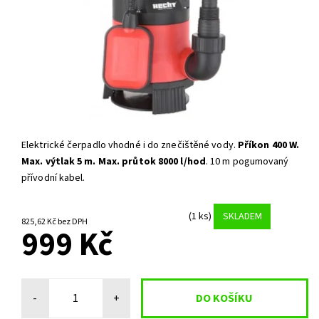
Elektrické čerpadlo vhodné i do znečištěné vody.
Příkon 400 W.
Max. výtlak 5 m. Max. průtok 8000 l/hod
. 10 m pogumovaný
přívodní kabel.
(1 ks)
SKLADEM
825,62 Kč bez DPH
999 Kč
-
+