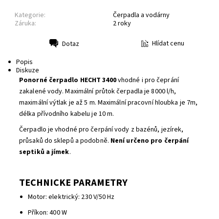
Kategorie:
Čerpadla a vodárny
Záruka:
2 roky
Hlídat cenu
Dotaz
Tisk
Popis
Diskuze
Ponorné čerpadlo HECHT 3400
vhodné i pro čeprání
zakalené vody. Maximální průtok čerpadla je 8000 l/h,
maximální výtlak je až 5 m. Maximální pracovní hloubka je 7m,
délka přívodního kabelu je 10 m.
Čerpadlo je vhodné pro čerpání vody z bazénů, jezírek,
průsaků do sklepů a podobně.
Není určeno pro čerpání
septiků a jímek
.
TECHNICKE PARAMETRY
Motor: elektrický: 230 V/50 Hz
Příkon: 400 W