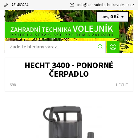
731463284
info
@
zahradnitechnikavolejnik.cz
0 Kč
CZK
0 ks /
HECHT 3400 - PONORNÉ
ČERPADLO
698
HECHT