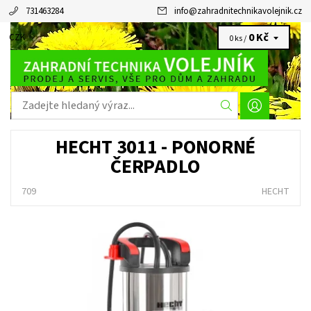
731463284
info
@
zahradnitechnikavolejnik.cz
0 Kč
CZK
0 ks /
HECHT 3011 - PONORNÉ
ČERPADLO
709
HECHT