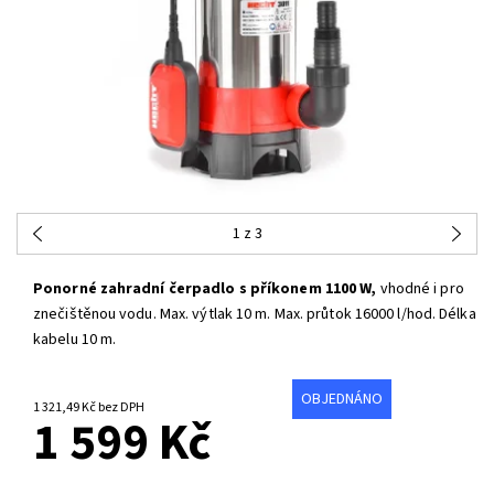
1
z 3
Ponorné zahradní čerpadlo s příkonem 1100 W,
vhodné i pro
znečištěnou vodu. Max. výtlak 10 m. Max. průtok 16000 l/hod. Délka
kabelu 10 m.
OBJEDNÁNO
1 321,49 Kč bez DPH
1 599 Kč