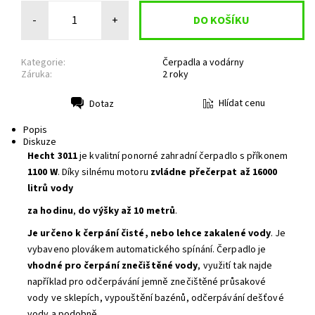
-
+
Kategorie:
Čerpadla a vodárny
Záruka:
2 roky
Hlídat cenu
Dotaz
Tisk
Popis
Diskuze
Hecht 3011
je kvalitní ponorné zahradní čerpadlo s příkonem
1100 W
. Díky silnému motoru
zvládne přečerpat až 16000
litrů vody
za hodinu
,
do výšky až 10 metrů
.
Je určeno k čerpání čisté, nebo lehce zakalené vody
. Je
vybaveno plovákem automatického spínání. Čerpadlo je
vhodné pro čerpání znečištěné vody
, využití tak najde
například pro odčerpávání jemně znečištěné průsakové
vody ve sklepích, vypouštění bazénů, odčerpávání dešťové
vody a podobně.