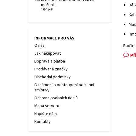
moření...
Délk
159 Kč
Kab
Max.
Hmot
INFORMACE PRO VÁS
O nás
Buďte 
Jak nakupovat
Př
Doprava a platba
Prodávané značky
Obchodní podmínky
Oznámení o odstoupení od kupní
smlouvy
Ochrana osobních údajů
Mapa serveru
Napište nám
Kontakty