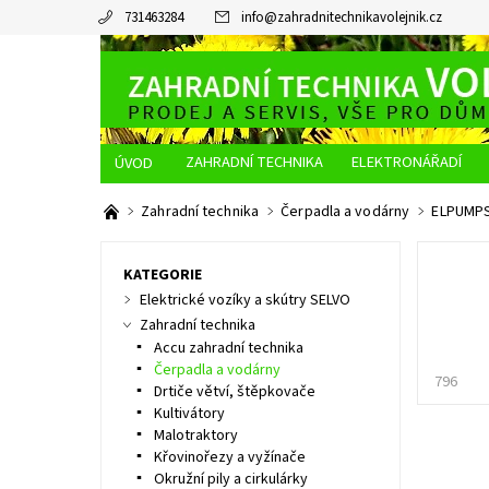
731463284
info
@
zahradnitechnikavolejnik.cz
ZAHRADNÍ TECHNIKA
ELEKTRONÁŘADÍ
O NÁS
JAK NAKUPOVAT
DOPRAVA A PLATBA
Zahradní technika
Čerpadla a vodárny
ELPUMPS 
KATEGORIE
Elektrické vozíky a skútry SELVO
Zahradní technika
Accu zahradní technika
Čerpadla a vodárny
796
Drtiče větví, štěpkovače
Kultivátory
Malotraktory
Křovinořezy a vyžínače
Okružní pily a cirkulárky