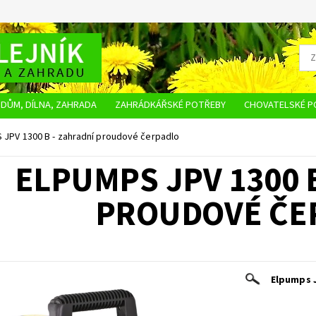
DŮM, DÍLNA, ZAHRADA
ZAHRÁDKÁŘSKÉ POTŘEBY
CHOVATELSKÉ P
OBCHODNÍ PODMÍNKY
OCHRANA OSOBNÍCH ÚDAJŮ
NAPIŠTE NÁM
JPV 1300 B - zahradní proudové čerpadlo
ELPUMPS JPV 1300 
PROUDOVÉ ČE
Elpumps J