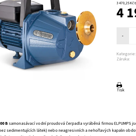
3 
4 1
-
Kategorie:
Záruka:
Tisk
00 B
samonasávací vodní proudová čerpadla vyráběná firmou ELPUMPS jso
bez sedimentujících látek) nebo neagresivních a nehořlavých kapalin obdo