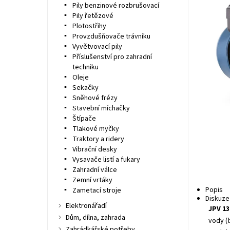
Pily benzinové rozbrušovací
Pily řetězové
Plotostřihy
Provzdušňovače trávníku
Vyvětvovací pily
Příslušenství pro zahradní
techniku
Oleje
Sekačky
Sněhové frézy
Stavební míchačky
Štípače
Tlakové myčky
Traktory a ridery
Vibrační desky
Vysavače listí a fukary
Zahradní válce
Zemní vrtáky
Popis
Zametací stroje
Diskuze
Elektronářadí
JPV 13
Dům, dílna, zahrada
vody (
Zahrádkářské potřeby