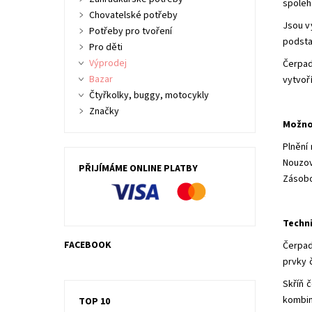
spoleh
Chovatelské potřeby
Jsou v
Potřeby pro tvoření
podsta
Pro děti
Výprodej
Čerpad
Bazar
vytvoř
Čtyřkolky, buggy, motocykly
Značky
Možnos
Plnění
Nouzov
PŘIJÍMÁME ONLINE PLATBY
Zásobo
Techn
FACEBOOK
Čerpa
prvky 
Skříň 
kombin
TOP 10