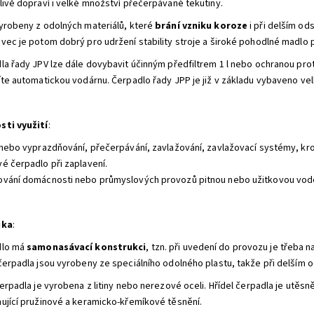
livě dopraví i velké množství přečerpávané tekutiny.
yrobeny z odolných materiálů, které
brání vzniku koroze
i při delším od
vec je potom dobrý pro udržení stability stroje a široké pohodlné madlo 
la řady JPV lze dále dovybavit účinným předfiltrem 1 l nebo ochranou pro
íte automatickou vodárnu. Čerpadlo řady JPP je již v základu vybaveno vel
ti využití
:
 nebo vyprazdňování, přečerpávání, zavlažování, zavlažovací systémy, kro
é čerpadlo při zaplavení.
vání domácnosti nebo průmyslových provozů pitnou nebo užitkovou vod
ika
:
dlo má
samonasávací konstrukci
, tzn. při uvedení do provozu je třeba 
čerpadla jsou vyrobeny ze speciálního odolného plastu, takže při delším o
čerpadla je vyrobena z litiny nebo nerezové oceli. Hřídel čerpadla je utěs
ující pružinové a keramicko-křemíkové těsnění.