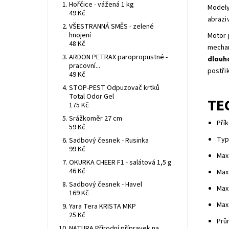
Hořčice - vážená 1 kg
Modely
49 Kč
abrazi
VŠESTRANNÁ SMĚS - zelené
hnojení
Motor 
48 Kč
mechan
ARDON PETRAX paropropustné -
dlouh
pracovní...
postři
49 Kč
STOP-PEST Odpuzovač krtků
Total Odor Gel
TE
175 Kč
Srážkoměr 27 cm
Přík
59 Kč
Typ
Sadbový česnek - Rusinka
99 Kč
Max.
OKURKA CHEER F1 - salátová 1,5 g
46 Kč
Max.
Sadbový česnek - Havel
Max.
169 Kč
Max.
Yara Tera KRISTA MKP
25 Kč
Prům
NATURA Přírodní přípravek na