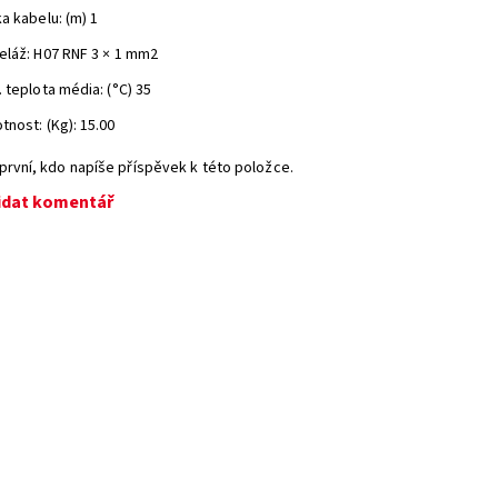
a kabelu: (m) 1
eláž: H07 RNF 3 × 1 mm2
 teplota média: (°C) 35
nost: (Kg): 15.00
první, kdo napíše příspěvek k této položce.
idat komentář