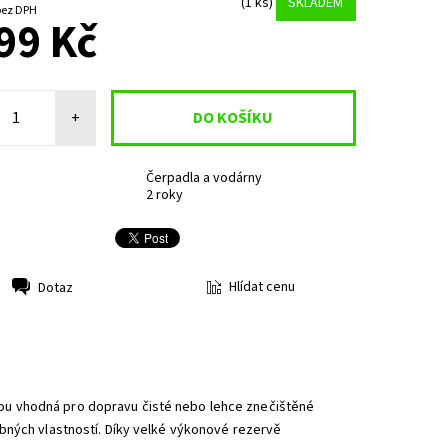
(1 ks)
SKLADEM
470,25 Kč bez DPH
99 Kč
+
Čerpadla a vodárny
2 roky
Hlídat cenu
Dotaz
u vhodná pro dopravu čisté nebo lehce znečištěné
bných vlastností. Díky velké výkonové rezervě