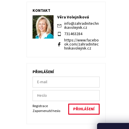
KONTAKT
Věra Volejníková
info
@
zahradnitechn
ikavolejnik.cz
731463284
https://www.facebo
ok.com/zahradnitec
hnikavolejnik.cz
PŘIHLÁŠENÍ
Registrace
Zapomenuté heslo