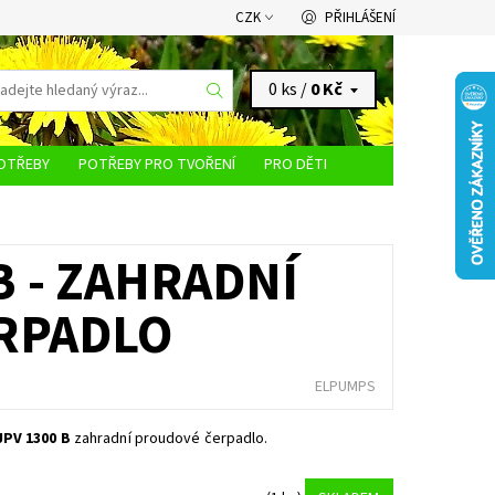
CZK
PŘIHLÁŠENÍ
0 ks /
0 Kč
OTŘEBY
POTŘEBY PRO TVOŘENÍ
PRO DĚTI
KONTAKTY
B - ZAHRADNÍ
RPADLO
ELPUMPS
PV 1300 B
zahradní proudové čerpadlo.