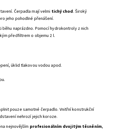
stavení. Čerpadla mají velmi
tichý chod
. Široký
pro jeho pohodlné přenášení.
ti běhu naprázdno. Pomocí hydrokontroly z nich
kým předfiltrem o objemu 2 l.
pení, úklid tlakovou vodou apod.
ou.
naplnit pouze samotné čerpadlo. Vnitřní konstrukční
dstavení nehrozí jejich koroze.
něna nejnovějším
profesionálním dvojitým těsněním
,