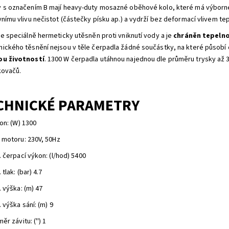
 s označením B mají heavy-duty mosazné oběhové kolo, které má výbor
vnímu vlivu nečistot (částečky písku ap.) a vydrží bez deformací vlivem te
je speciálně hermeticky utěsněn proti vniknutí vody a je
chráněn tepelno
ického těsnění nejsou v těle čerpadla žádné součástky, na které působí 
ou životností
. 1300 W čerpadla utáhnou najednou dle průměru trysky až 3
kovačů.
CHNICKÉ PARAMETRY
on: (W) 1300
 motoru: 230V, 50Hz
 čerpací výkon: (l/hod) 5400
 tlak: (bar) 4.7
 výška: (m) 47
 výška sání: (m) 9
ěr závitu: ('') 1