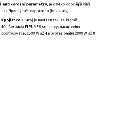
né
antikorozní parametry
, je daleko odolnější vůči
pla i případný běh naprázdno (bez vody).
u pojistkou
. Stroj je navržen tak, že kromě
otěr. Čerpadla ELPUMPS se tak vyznačují velmi
 postřikovače, 1500 W až 4 a profesionální 2000 W až 8