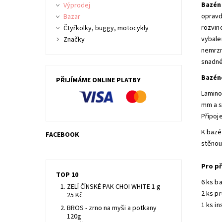
Bazén
Výprodej
opravd
Bazar
rozvin
Čtyřkolky, buggy, motocykly
vybale
Značky
nemrzn
snadné
Bazén
PŘIJÍMÁME ONLINE PLATBY
Lamino
mm a s
Připoje
K bazén
FACEBOOK
stěnou
Pro př
TOP 10
6 ks b
ZELÍ ČÍNSKÉ PAK CHOI WHITE 1 g
2 ks p
25 Kč
1 ks in
BROS - zrno na myši a potkany
120g