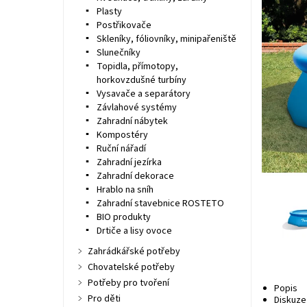
Plasty
Postřikovače
Skleníky, fóliovníky, minipařeniště
Slunečníky
Topidla, přímotopy,
horkovzdušné turbíny
Vysavače a separátory
Závlahové systémy
Zahradní nábytek
Kompostéry
Ruční nářadí
Zahradní jezírka
Zahradní dekorace
Hrablo na sníh
Zahradní stavebnice ROSTETO
BIO produkty
Drtiče a lisy ovoce
Zahrádkářské potřeby
Chovatelské potřeby
Potřeby pro tvoření
Popis
Pro děti
Diskuze