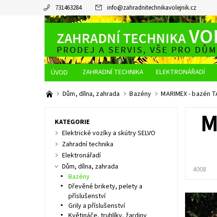
731463284
info
@
zahradnitechnikavolejnik.cz
ZAHRADNÍ TECHNIKA
ELEKTRONÁŘADÍ
O NÁS
JAK NAKUPOVAT
DOPRAVA A PLATBA
Dům, dílna, zahrada
Bazény
MARIMEX - bazén TA
M
KATEGORIE
Elektrické vozíky a skútry SELVO
Zahradní technika
Elektronářadí
Dům, dílna, zahrada
4008
Bazény
Dřevěné brikety, pelety a
příslušenství
Grily a příslušenství
Květináče, truhlíky, žardiny