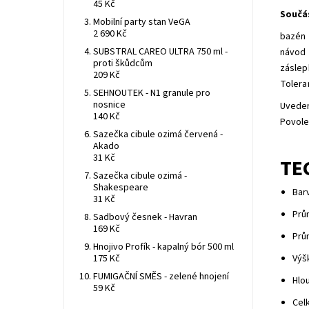
45 Kč
Součá
Mobilní party stan VeGA
2 690 Kč
bazén
SUBSTRAL CAREO ULTRA 750 ml -
návod
proti škůdcům
záslep
209 Kč
Tolera
SEHNOUTEK - N1 granule pro
nosnice
Uveden
140 Kč
Povole
Sazečka cibule ozimá červená -
Akado
31 Kč
TE
Sazečka cibule ozimá -
Shakespeare
Bar
31 Kč
Prů
Sadbový česnek - Havran
169 Kč
Prů
Hnojivo Profík - kapalný bór 500 ml
175 Kč
Výš
FUMIGAČNÍ SMĚS - zelené hnojení
Hlo
59 Kč
Cel