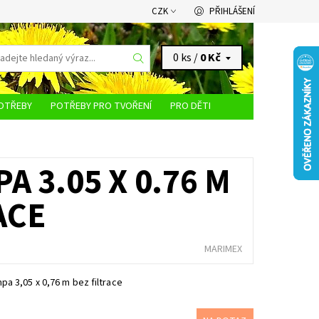
CZK
PŘIHLÁŠENÍ
0 ks /
0 Kč
OTŘEBY
POTŘEBY PRO TVOŘENÍ
PRO DĚTI
KONTAKTY
A 3.05 X 0.76 M
ACE
MARIMEX
a 3,05 x 0,76 m bez filtrace