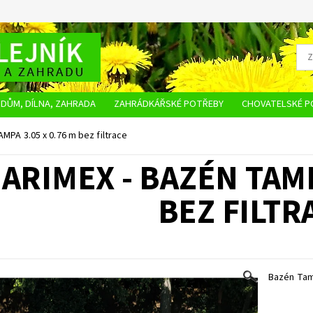
DŮM, DÍLNA, ZAHRADA
ZAHRÁDKÁŘSKÉ POTŘEBY
CHOVATELSKÉ P
OBCHODNÍ PODMÍNKY
OCHRANA OSOBNÍCH ÚDAJŮ
NAPIŠTE NÁM
MPA 3.05 x 0.76 m bez filtrace
ARIMEX - BAZÉN TAMP
BEZ FILTR
Bazén Tamp