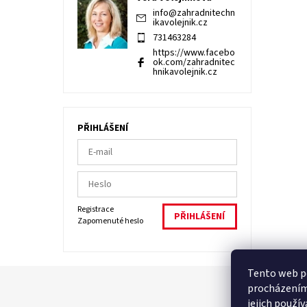
info
@
zahradnitechn
ikavolejnik.cz
731463284
https://www.facebo
ok.com/zahradnitec
hnikavolejnik.cz
PŘIHLÁŠENÍ
Registrace
Zapomenuté heslo
Tento web po
procházením
jejich použí