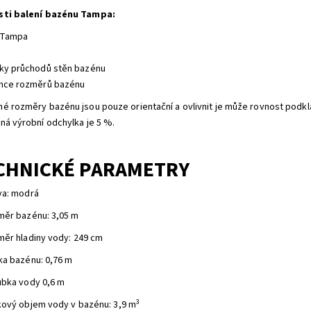
sti balení bazénu Tampa:
 Tampa
ky průchodů stěn bazénu
nce rozměrů bazénu
é rozměry bazénu jsou pouze orientační a ovlivnit je může rovnost podk
ná výrobní odchylka je 5 %.
CHNICKÉ PARAMETRY
va: modrá
měr bazénu: 3,05 m
měr hladiny vody: 249 cm
ka bazénu: 0,76 m
ubka vody 0,6 m
3
kový objem vody v bazénu: 3,9 m