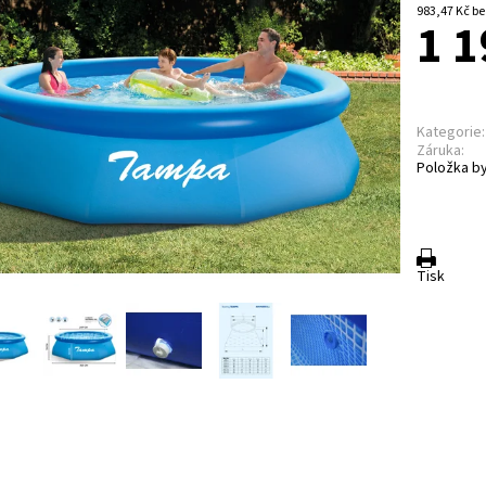
983,4
1 1
Kategorie:
Záruka:
Položka by
Tisk