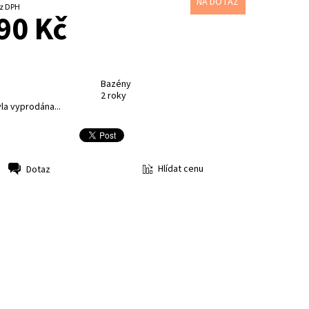
NA DOTAZ
7 Kč bez DPH
90 Kč
Bazény
2 roky
la vyprodána...
Hlídat cenu
Dotaz