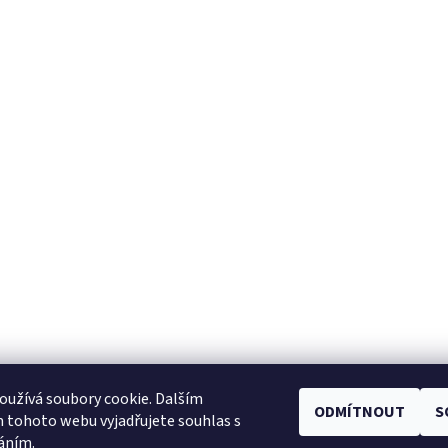
užívá soubory cookie. Dalším
ODMÍTNOUT
S
Facebook
|
Heureka.cz
|
Zboží.cz
 tohoto webu vyjadřujete souhlas s
váním.