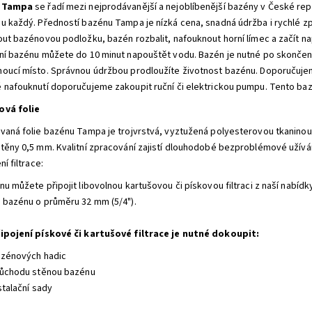
 Tampa
se řadí mezi nejprodávanější a nejoblíbenější bazény v České rep
u každý. Předností bazénu Tampa je nízká cena, snadná údržba i rychlé zpr
out bazénovou podložku, bazén rozbalit, nafouknout horní límec a začít n
ní bazénu můžete do 10 minut napouštět vodu. Bazén je nutné po skončení 
oucí místo. Správnou údržbou prodloužíte životnost bazénu. Doporučujem
 nafouknutí doporučujeme zakoupit ruční či elektrickou pumpu. Tento baz
ová folie
vaná folie bazénu Tampa je trojvrstvá, vyztužená polyesterovou tkaninou.
těny 0,5 mm. Kvalitní zpracování zajistí dlouhodobé bezproblémové užívá
ní filtrace:
u můžete připojit libovolnou kartušovou či pískovou filtraci z naší nabídk
 bazénu o průměru 32 mm (5/4").
ipojení pískové či kartušové filtrace je nutné dokoupit:
azénových hadic
růchodu stěnou bazénu
stalační sady