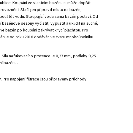
ublice. Koupání ve vlastním bazénu si může dopřát
ovoznění. Stačí jen připravit místo na bazén,
apouštět vodu. Stoupající voda sama bazén postaví. Od
bazénové sezony vyčistit, vypustit a uklidit na suché,
e bazén po koupání zakrývat krycí plachtou. Pro
én je od roku 2016 dodáván ve tvaru mnohoúhelníku.
 Síla nafukovacího prstence je 0,27 mm, podlahy 0,25
ní bazénu.
y. Pro napojení filtrace jsou připraveny průchody