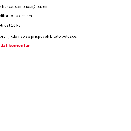
strukce: samonosný bazén
alík 41 x 30 x 39 cm
tnost 10 kg
první, kdo napíše příspěvek k této položce.
idat komentář